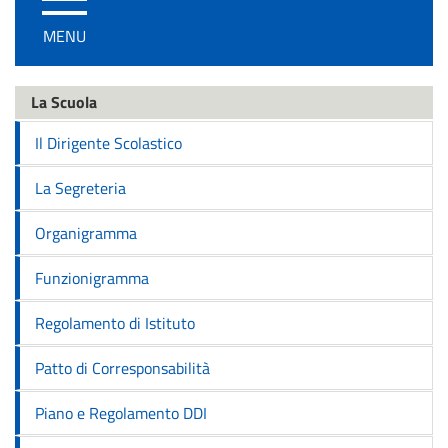
/
MENU
disattiva
la
navigazione
La Scuola
Il Dirigente Scolastico
La Segreteria
Organigramma
Funzionigramma
Regolamento di Istituto
Patto di Corresponsabilità
Piano e Regolamento DDI