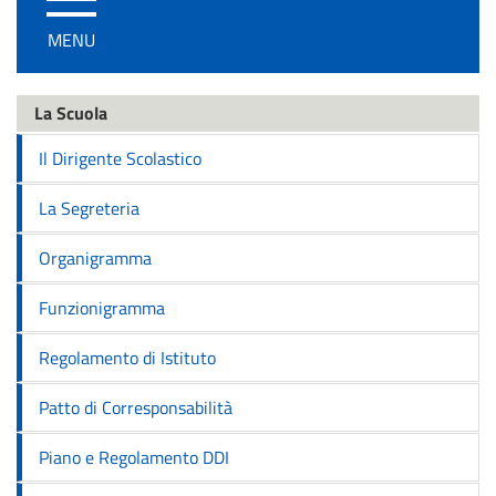
/
MENU
disattiva
la
navigazione
La Scuola
Il Dirigente Scolastico
La Segreteria
Organigramma
Funzionigramma
Regolamento di Istituto
Patto di Corresponsabilità
Piano e Regolamento DDI