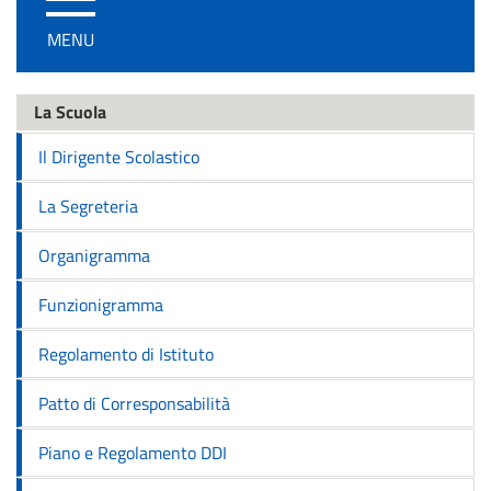
/
MENU
disattiva
la
navigazione
La Scuola
Il Dirigente Scolastico
La Segreteria
Organigramma
Funzionigramma
Regolamento di Istituto
Patto di Corresponsabilità
Piano e Regolamento DDI