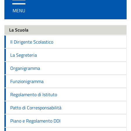
/
MENU
disattiva
la
navigazione
La Scuola
Il Dirigente Scolastico
La Segreteria
Organigramma
Funzionigramma
Regolamento di Istituto
Patto di Corresponsabilità
Piano e Regolamento DDI