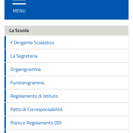
/
MENU
disattiva
la
navigazione
La Scuola
Il Dirigente Scolastico
La Segreteria
Organigramma
Funzionigramma
Regolamento di Istituto
Patto di Corresponsabilità
Piano e Regolamento DDI