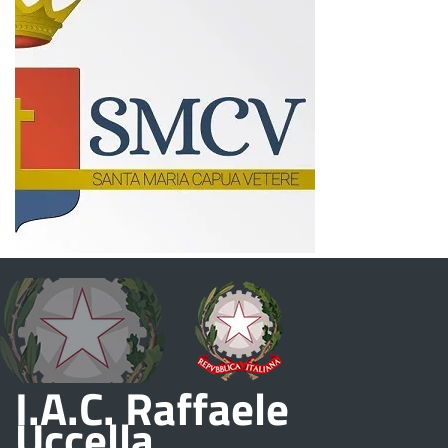
I.A.C. Raffaele
Uccella