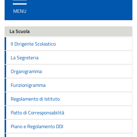
/
MENU
disattiva
la
navigazione
La Scuola
Il Dirigente Scolastico
La Segreteria
Organigramma
Funzionigramma
Regolamento di Istituto
Patto di Corresponsabilità
Piano e Regolamento DDI