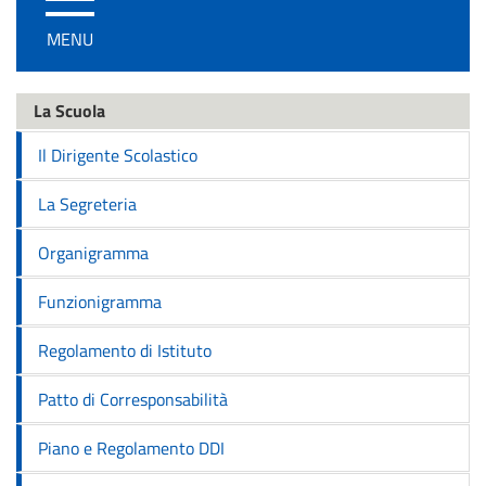
/
MENU
disattiva
la
navigazione
La Scuola
Il Dirigente Scolastico
La Segreteria
Organigramma
Funzionigramma
Regolamento di Istituto
Patto di Corresponsabilità
Piano e Regolamento DDI