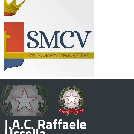
I.A.C. Raffaele
Uccella