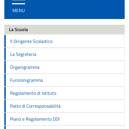
/
MENU
disattiva
la
navigazione
La Scuola
Il Dirigente Scolastico
La Segreteria
Organigramma
Funzionigramma
Regolamento di Istituto
Patto di Corresponsabilità
Piano e Regolamento DDI