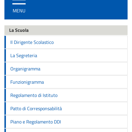
/
MENU
disattiva
la
navigazione
La Scuola
Il Dirigente Scolastico
La Segreteria
Organigramma
Funzionigramma
Regolamento di Istituto
Patto di Corresponsabilità
Piano e Regolamento DDI