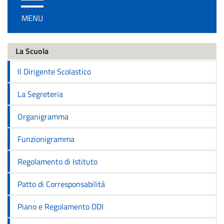
/
MENU
disattiva
la
navigazione
La Scuola
Il Dirigente Scolastico
La Segreteria
Organigramma
Funzionigramma
Regolamento di Istituto
Patto di Corresponsabilità
Piano e Regolamento DDI