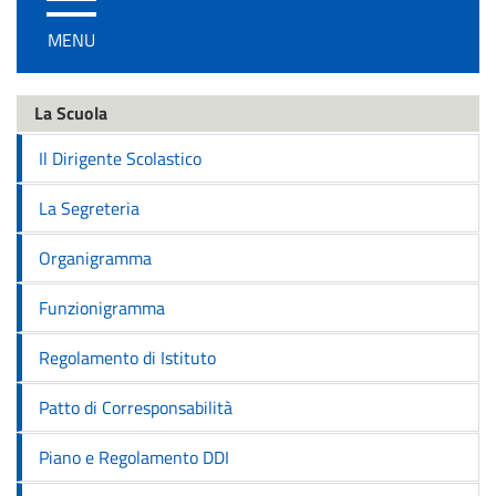
/
MENU
disattiva
la
navigazione
La Scuola
Il Dirigente Scolastico
La Segreteria
Organigramma
Funzionigramma
Regolamento di Istituto
Patto di Corresponsabilità
Piano e Regolamento DDI