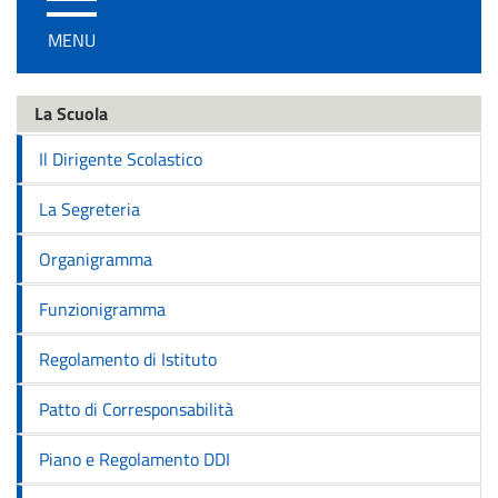
/
MENU
disattiva
la
navigazione
La Scuola
Il Dirigente Scolastico
La Segreteria
Organigramma
Funzionigramma
Regolamento di Istituto
Patto di Corresponsabilità
Piano e Regolamento DDI