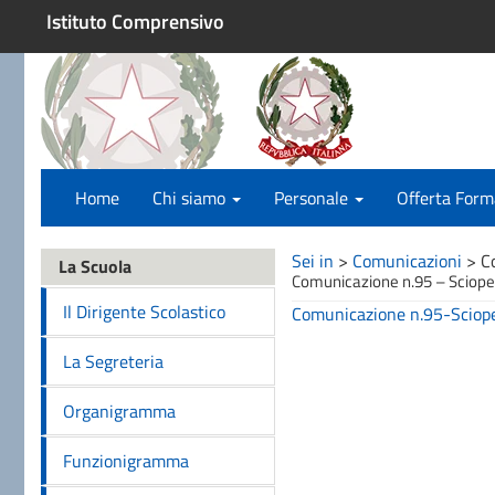
Istituto Comprensivo
Home
Chi siamo
Personale
Offerta Form
Sei in
>
Comunicazioni
>
C
La Scuola
Comunicazione n.95 – Sciopero
Il Dirigente Scolastico
Comunicazione n.95-Scioper
La Segreteria
Organigramma
Funzionigramma