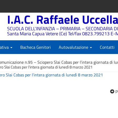
I.A.C. Raffaele Uccell
SCUOLA DELL’INFANZIA – PRIMARIA – SECONDARIA DI
Santa Maria Capua Vetere (Ce) Tel/fax 0823.799213 E-M
ativa
Bacheca Genitori
Autovalutazione
Contatti
omunicazione n.95 – Sciopero Slai Cobas per l’intera giornata di 
 Slai Cobas per l’intera giornata di lunedì 8 marzo 2021
o Slai Cobas per l’intera giornata di lunedì 8 marzo 2021
P