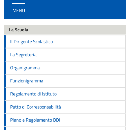
/
MENU
disattiva
la
navigazione
La Scuola
Il Dirigente Scolastico
La Segreteria
Organigramma
Funzionigramma
Regolamento di Istituto
Patto di Corresponsabilità
Piano e Regolamento DDI