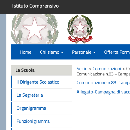
Istituto Comprensivo
Home
Chi siamo
Personale
Offerta Form
Sei in
>
Comunicazioni
>
C
La Scuola
Comunicazione n.83 – Campagn
Il Dirigente Scolastico
Comunicazione n.83-Campagn
Allegato-Campagna di vacci
La Segreteria
Organigramma
Funzionigramma