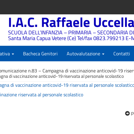
I.A.C. Raffaele Uccell
SCUOLA DELL’INFANZIA – PRIMARIA – SECONDARIA DI
Santa Maria Capua Vetere (Ce) Tel/fax 0823.799213 E-M
ativa
Bacheca Genitori
Autovalutazione
Contatti
omunicazione n.83 – Campagna di vaccinazione anticovid-19 riserv
a di vaccinazione anticovid-19 riservata al personale scolastico
a di vaccinazione anticovid-19 riservata al personale scolastic
nazione riservata al personale scolastico
P