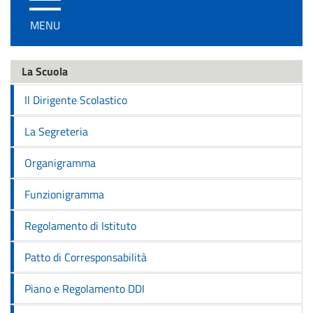
/
MENU
disattiva
la
navigazione
La Scuola
Il Dirigente Scolastico
La Segreteria
Organigramma
Funzionigramma
Regolamento di Istituto
Patto di Corresponsabilità
Piano e Regolamento DDI