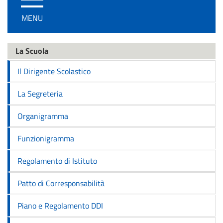
/
MENU
disattiva
la
navigazione
La Scuola
Il Dirigente Scolastico
La Segreteria
Organigramma
Funzionigramma
Regolamento di Istituto
Patto di Corresponsabilità
Piano e Regolamento DDI