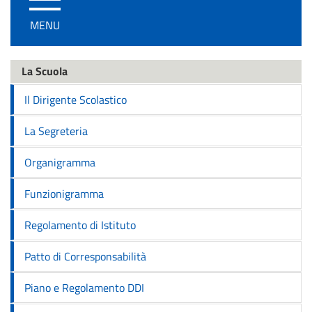
/
MENU
disattiva
la
navigazione
La Scuola
Il Dirigente Scolastico
La Segreteria
Organigramma
Funzionigramma
Regolamento di Istituto
Patto di Corresponsabilità
Piano e Regolamento DDI