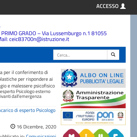
ACCESSO
a
 PRIMO GRADO – Via Lussemburgo n.1 81055
ail: ceic83700n@istruzione.it
Cerca
na per il conferimento di
olastiche per rispondere ai
gio e malessere psicofisico
di esperto Psicologo esterno
erivanti dall’emergenza
ncarico di esperto Psicologo
16 Dicembre, 2020
ubblicato in:
Comunicazioni