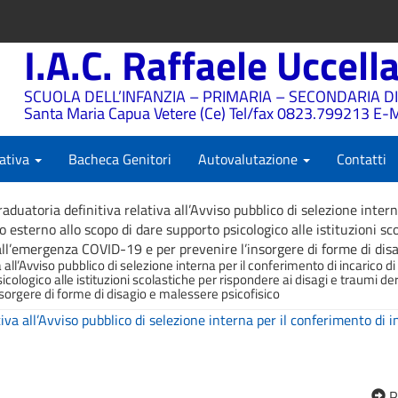
I.A.C. Raffaele Uccell
SCUOLA DELL’INFANZIA – PRIMARIA – SECONDARIA DI
Santa Maria Capua Vetere (Ce) Tel/fax 0823.799213 E-M
ativa
Bacheca Genitori
Autovalutazione
Contatti
aduatoria definitiva relativa all’Avviso pubblico di selezione inter
o esterno allo scopo di dare supporto psicologico alle istituzioni sc
all’emergenza COVID-19 e per prevenire l’insorgere di forme di disa
a all’Avviso pubblico di selezione interna per il conferimento di incarico 
icologico alle istituzioni scolastiche per rispondere ai disagi e traumi d
sorgere di forme di disagio e malessere psicofisico
iva all’Avviso pubblico di selezione interna per il conferimento di i
P