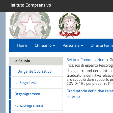
Istituto Comprensivo
Home
Chi siamo
Personale
Offerta Form
Sei in
>
Comunicazioni
>
Gr
La Scuola
incarico di esperto Psicolog
disagi e traumi derivanti d
Il Dirigente Scolastico
Graduatoria definitiva relativ
allo scopo di dare supporto ps
La Segreteria
COVID-19 e per prevenire l’in
Graduatoria definitiva relat
Organigramma
esterno
Funzionigramma