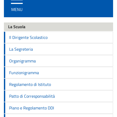
/
MENU
disattiva
la
navigazione
La Scuola
Il Dirigente Scolastico
La Segreteria
Organigramma
Funzionigramma
Regolamento di Istituto
Patto di Corresponsabilità
Piano e Regolamento DDI