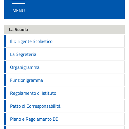
/
MENU
disattiva
la
navigazione
La Scuola
Il Dirigente Scolastico
La Segreteria
Organigramma
Funzionigramma
Regolamento di Istituto
Patto di Corresponsabilità
Piano e Regolamento DDI