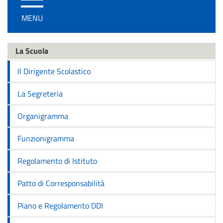
/
MENU
disattiva
la
navigazione
La Scuola
Il Dirigente Scolastico
La Segreteria
Organigramma
Funzionigramma
Regolamento di Istituto
Patto di Corresponsabilità
Piano e Regolamento DDI