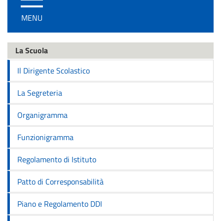
/
MENU
disattiva
la
navigazione
La Scuola
Il Dirigente Scolastico
La Segreteria
Organigramma
Funzionigramma
Regolamento di Istituto
Patto di Corresponsabilità
Piano e Regolamento DDI