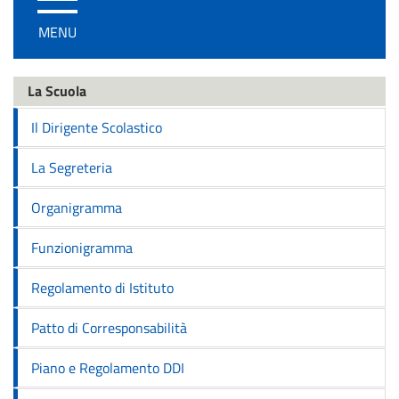
/
MENU
disattiva
la
navigazione
La Scuola
Il Dirigente Scolastico
La Segreteria
Organigramma
Funzionigramma
Regolamento di Istituto
Patto di Corresponsabilità
Piano e Regolamento DDI