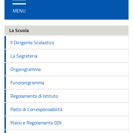
/
MENU
disattiva
la
navigazione
La Scuola
Il Dirigente Scolastico
La Segreteria
Organigramma
Funzionigramma
Regolamento di Istituto
Patto di Corresponsabilità
Piano e Regolamento DDI