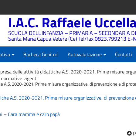
I.A.C. Raffaele Uccell
SCUOLA DELL’INFANZIA – PRIMARIA – SECONDARIA DI
Santa Maria Capua Vetere (Ce) Tel/fax 0823.799213 E-M
ativa
Bacheca Genitori
Autovalutazione
Contatti
ipresa delle attività didattiche A.S. 2020-2021. Prime misure organ
e normative vigenti
che A.S. 2020-2021. Prime misure organizzative, di prevenzione e di protez
ttiche A.S. 2020-2021. Prime misure organizzative, di prevenzione e
ni – Cara mamma e caro papà
P