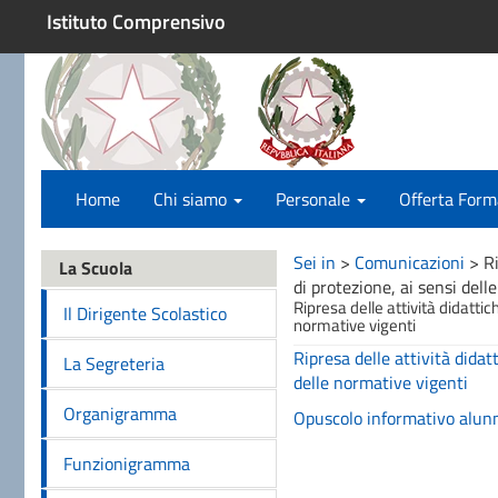
Istituto Comprensivo
Home
Chi siamo
Personale
Offerta Form
Sei in
>
Comunicazioni
>
R
La Scuola
di protezione, ai sensi dell
Ripresa delle attività didatti
Il Dirigente Scolastico
normative vigenti
Ripresa delle attività dida
La Segreteria
delle normative vigenti
Organigramma
Opuscolo informativo alun
Funzionigramma