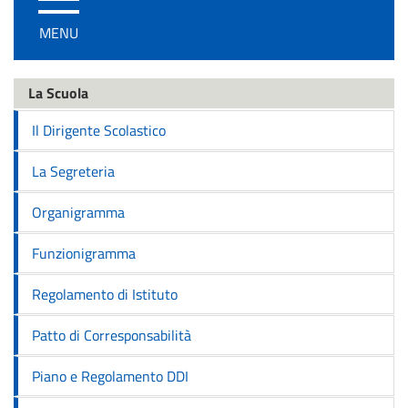
/
MENU
disattiva
la
navigazione
La Scuola
Il Dirigente Scolastico
La Segreteria
Organigramma
Funzionigramma
Regolamento di Istituto
Patto di Corresponsabilità
Piano e Regolamento DDI