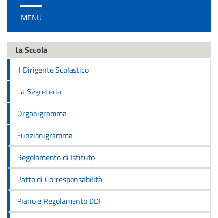
/
MENU
disattiva
la
navigazione
La Scuola
Il Dirigente Scolastico
La Segreteria
Organigramma
Funzionigramma
Regolamento di Istituto
Patto di Corresponsabilità
Piano e Regolamento DDI