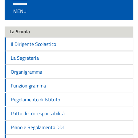
/
MENU
disattiva
la
navigazione
La Scuola
Il Dirigente Scolastico
La Segreteria
Organigramma
Funzionigramma
Regolamento di Istituto
Patto di Corresponsabilità
Piano e Regolamento DDI