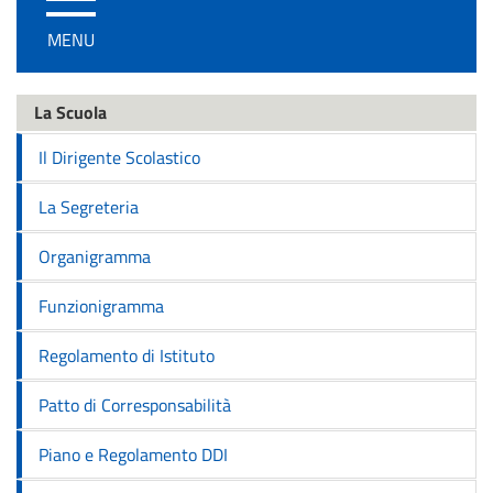
/
MENU
disattiva
la
navigazione
La Scuola
Il Dirigente Scolastico
La Segreteria
Organigramma
Funzionigramma
Regolamento di Istituto
Patto di Corresponsabilità
Piano e Regolamento DDI