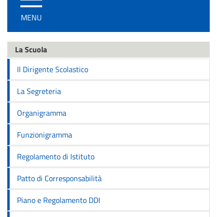
/
MENU
disattiva
la
navigazione
La Scuola
Il Dirigente Scolastico
La Segreteria
Organigramma
Funzionigramma
Regolamento di Istituto
Patto di Corresponsabilità
Piano e Regolamento DDI