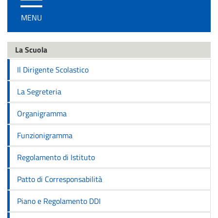
/
MENU
disattiva
la
navigazione
La Scuola
Il Dirigente Scolastico
La Segreteria
Organigramma
Funzionigramma
Regolamento di Istituto
Patto di Corresponsabilità
Piano e Regolamento DDI