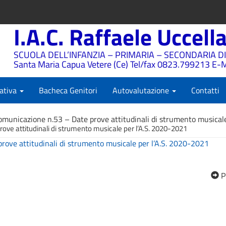
I.A.C. Raffaele Uccell
SCUOLA DELL’INFANZIA – PRIMARIA – SECONDARIA DI
Santa Maria Capua Vetere (Ce) Tel/fax 0823.799213 E-M
ativa
Bacheca Genitori
Autovalutazione
Contatti
omunicazione n.53 – Date prove attitudinali di strumento musical
ove attitudinali di strumento musicale per l’A.S. 2020-2021
ove attitudinali di strumento musicale per l’A.S. 2020-2021
P