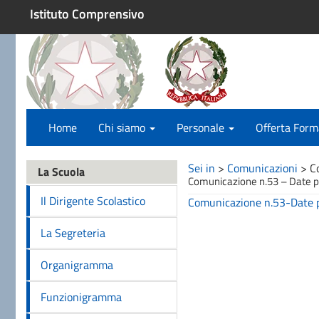
Istituto Comprensivo
Home
Chi siamo
Personale
Offerta Form
Sei in
>
Comunicazioni
>
C
La Scuola
Comunicazione n.53 – Date pr
Il Dirigente Scolastico
Comunicazione n.53-Date pr
La Segreteria
Organigramma
Funzionigramma