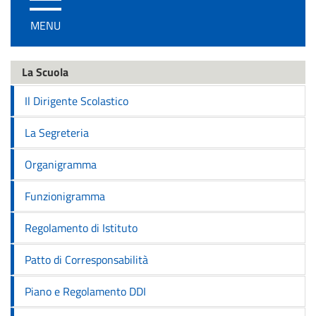
/
MENU
disattiva
la
navigazione
La Scuola
Il Dirigente Scolastico
La Segreteria
Organigramma
Funzionigramma
Regolamento di Istituto
Patto di Corresponsabilità
Piano e Regolamento DDI