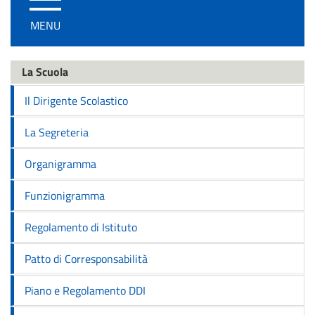
/
MENU
disattiva
la
navigazione
La Scuola
Il Dirigente Scolastico
La Segreteria
Organigramma
Funzionigramma
Regolamento di Istituto
Patto di Corresponsabilità
Piano e Regolamento DDI