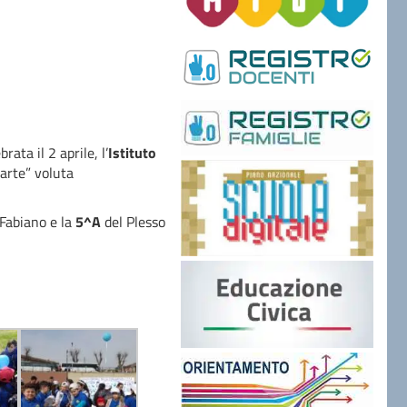
ata il 2 aprile, l’
Istituto
’arte” voluta
Fabiano e la
5^A
del Plesso