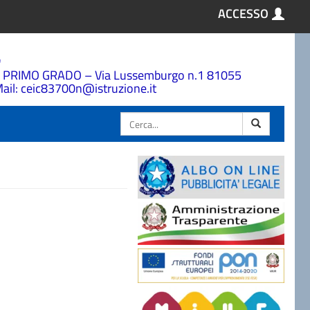
ACCESSO
a
 PRIMO GRADO – Via Lussemburgo n.1 81055
ail: ceic83700n@istruzione.it
Cerca