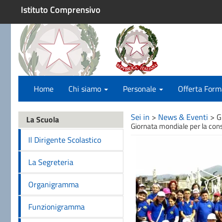
Istituto Comprensivo
Home
Chi siamo
Personale
Offerta Form
Sei in
>
News & Eventi
>
G
La Scuola
Giornata mondiale per la con
Il Dirigente Scolastico
La Segreteria
Organigramma
Funzionigramma