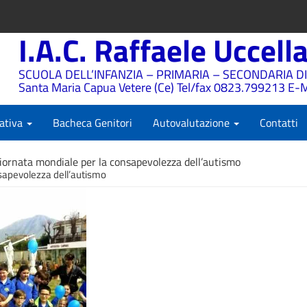
I.A.C. Raffaele Uccell
SCUOLA DELL’INFANZIA – PRIMARIA – SECONDARIA DI
Santa Maria Capua Vetere (Ce) Tel/fax 0823.799213 E-M
ativa
Bacheca Genitori
Autovalutazione
Contatti
iornata mondiale per la consapevolezza dell’autismo
sapevolezza dell’autismo