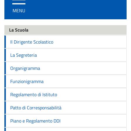
/
MENU
disattiva
la
navigazione
La Scuola
Il Dirigente Scolastico
La Segreteria
Organigramma
Funzionigramma
Regolamento di Istituto
Patto di Corresponsabilità
Piano e Regolamento DDI