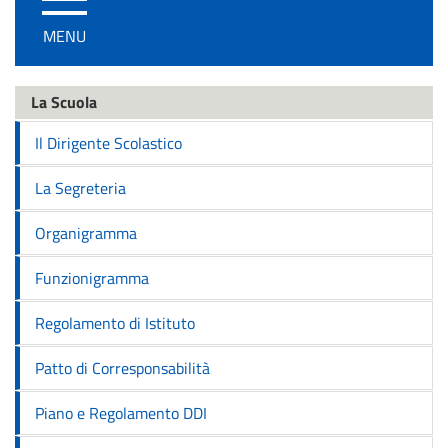
/
MENU
disattiva
la
navigazione
La Scuola
Il Dirigente Scolastico
La Segreteria
Organigramma
Funzionigramma
Regolamento di Istituto
Patto di Corresponsabilità
Piano e Regolamento DDI