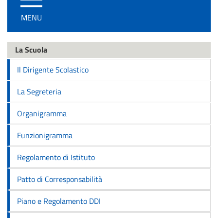
/
MENU
disattiva
la
navigazione
La Scuola
Il Dirigente Scolastico
La Segreteria
Organigramma
Funzionigramma
Regolamento di Istituto
Patto di Corresponsabilità
Piano e Regolamento DDI