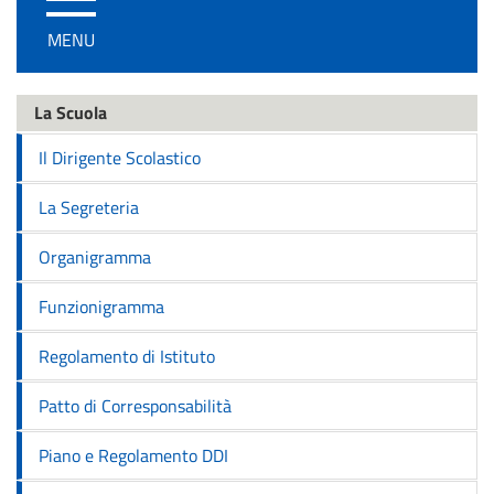
/
MENU
disattiva
la
navigazione
La Scuola
Il Dirigente Scolastico
La Segreteria
Organigramma
Funzionigramma
Regolamento di Istituto
Patto di Corresponsabilità
Piano e Regolamento DDI