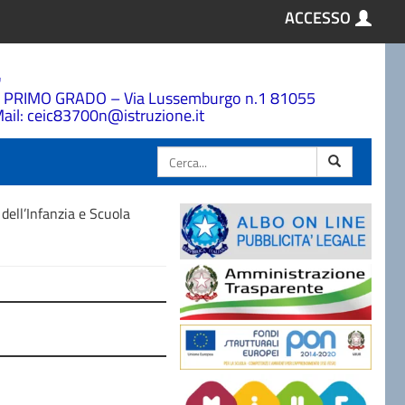
ACCESSO
a
 PRIMO GRADO – Via Lussemburgo n.1 81055
ail: ceic83700n@istruzione.it
Cerca
ell’Infanzia e Scuola