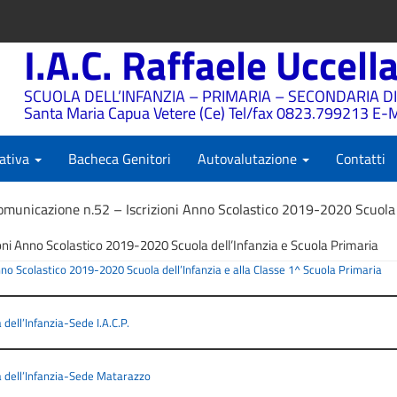
I.A.C. Raffaele Uccell
SCUOLA DELL’INFANZIA – PRIMARIA – SECONDARIA DI
Santa Maria Capua Vetere (Ce) Tel/fax 0823.799213 E-M
ativa
Bacheca Genitori
Autovalutazione
Contatti
omunicazione n.52 – Iscrizioni Anno Scolastico 2019-2020 Scuola d
oni Anno Scolastico 2019-2020 Scuola dell’Infanzia e Scuola Primaria
no Scolastico 2019-2020 Scuola dell’Infanzia e alla Classe 1^ Scuola Primaria
dell’Infanzia-Sede I.A.C.P.
a dell’Infanzia-Sede Matarazzo